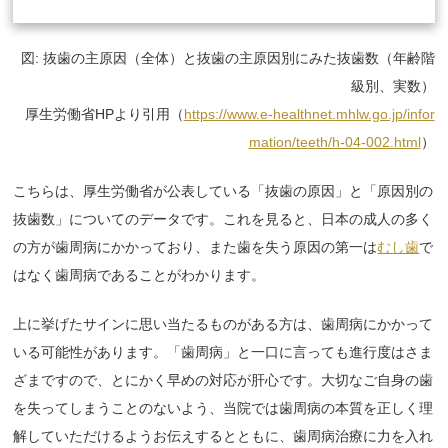
図: 抜歯の主原因（全体）と抜歯の主原因別にみた抜歯数（年齢階
級別、実数）
厚生労働省HPより引用（
https://www.e-healthnet.mhlw.go.jp/infor
mation/teeth/h-04-002.html
）
こちらは、厚生労働省が公表している「抜歯の原因」と「原因別の
抜歯数」についてのデータです。これを見ると、日本の成人の多く
の方が歯周病にかかっており、また歯を失う原因の第一は
むし歯
で
はなく歯周病であることがわかります。
上に挙げたサインに思い当たるものがある方は、歯周病にかかって
いる可能性があります。「歯周病」と一口に言っても進行度はさま
ざまですので、とにかく早めの対応が肝心です。大切なご自身の歯
を失ってしまうことのないよう、当院では歯周病の本質を正しく理
解していただけるようお伝えするとともに、歯周病治療に力を入れ