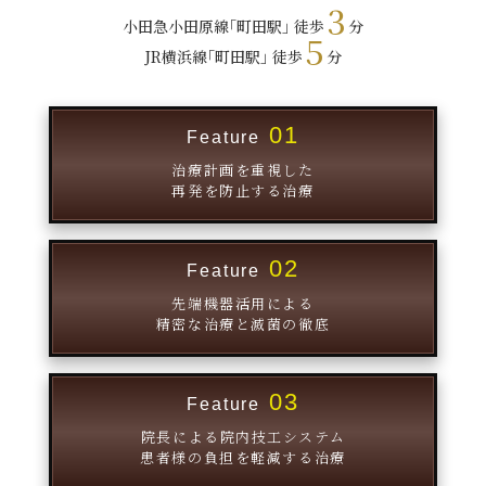
3
小田急小田原線｢町田駅｣ 徒歩
分
5
JR横浜線｢町田駅｣ 徒歩
分
01
Feature
治療計画を重視した
再発を防止する治療
02
Feature
先端機器活用による
精密な治療と滅菌の徹底
03
Feature
院長による院内技工システム
患者様の負担を軽減する治療